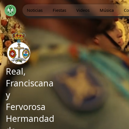
Noticias
Fiestas
Videos
Música
Co
Real,
Franciscana
y
Fervorosa
Hermandad