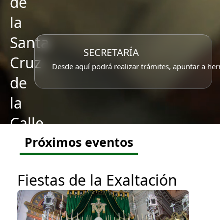
de
la
Santa
SECRETARÍA
Cruz
Desde aquí podrá realizar trámites, apuntar a her
de
la
Calle
Cabo,
Próximos eventos
Santa
Fiestas de la Exaltación
Caridad
y