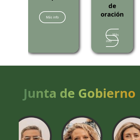
de
oración
Más info
Más
info
Junta de Gobierno