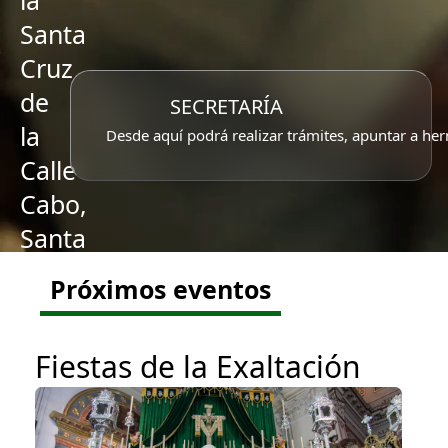
la
Santa
Cruz
de
SECRETARÍA
la
Desde aquí podrá realizar trámites, apuntar a her
Calle
Cabo,
Santa
Caridad
Próximos eventos
y
Ntra.
Fiestas de la Exaltación
Sra.
del
Rosario