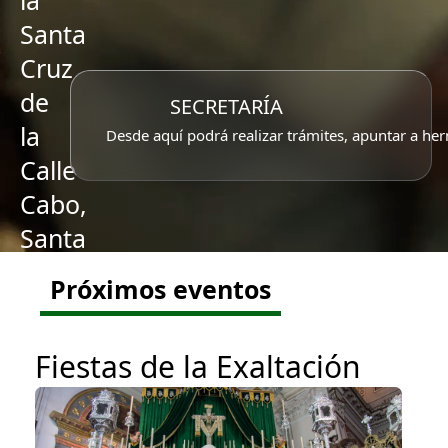
la
Santa
Cruz
de
SECRETARÍA
la
Desde aquí podrá realizar trámites, apuntar a her
Calle
Cabo,
Santa
Caridad
Próximos eventos
y
Ntra.
Fiestas de la Exaltación
Sra.
del
Rosario