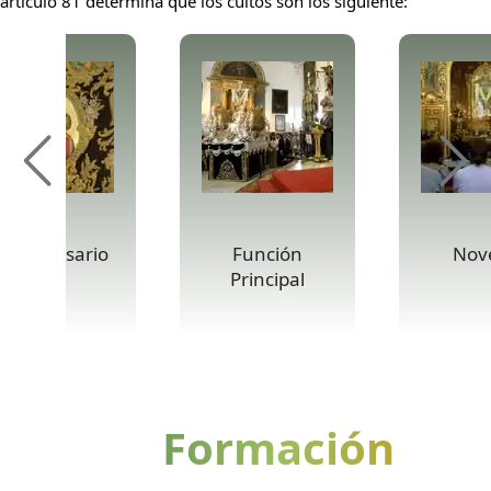
artículo 81 determina que los cultos son los siguiente:
anto Rosario
Función
Nov
Principal
Formación