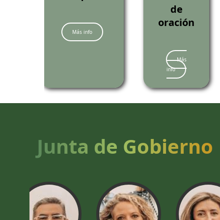
de
oración
Más info
Más
info
Junta de Gobierno