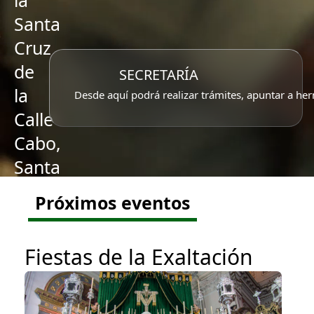
la
Santa
Cruz
de
SECRETARÍA
la
Desde aquí podrá realizar trámites, apuntar a her
Calle
Cabo,
Santa
Caridad
Próximos eventos
y
Ntra.
Fiestas de la Exaltación
Sra.
del
Rosario