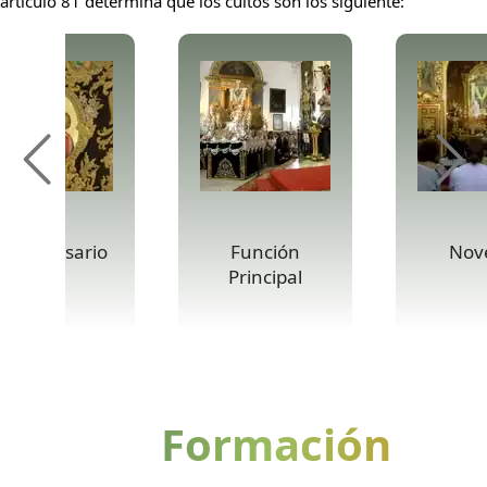
artículo 81 determina que los cultos son los siguiente:
anto Rosario
Función
Nov
Principal
Formación