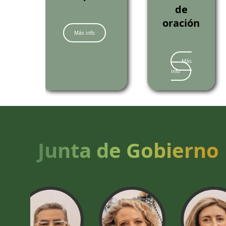
de
oración
Más info
Más
info
Junta de Gobierno