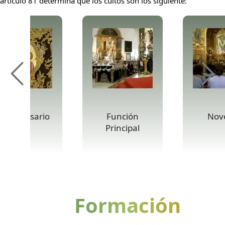
artículo 81 determina que los cultos son los siguiente:
anto Rosario
Función
Nov
Principal
Formación