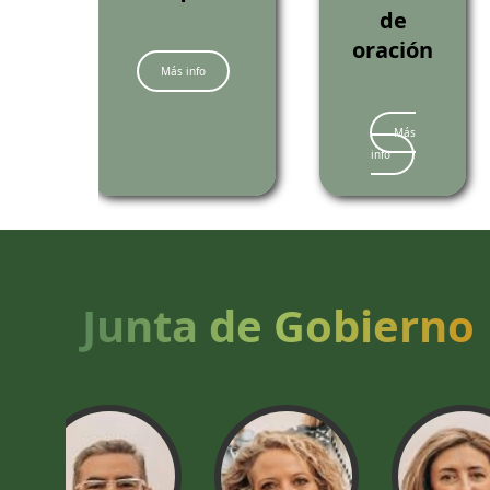
de
oración
Más info
Más
info
Junta de Gobierno