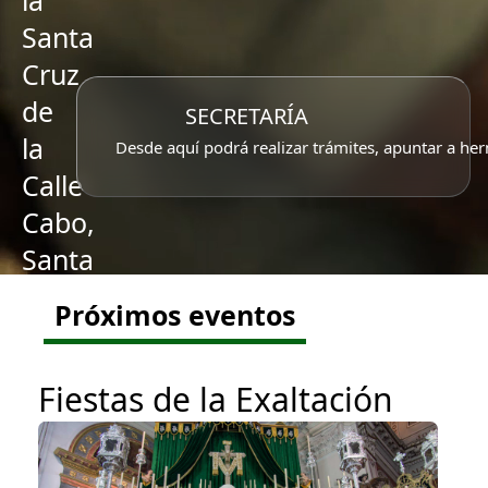
la
Santa
Cruz
de
SECRETARÍA
la
Desde aquí podrá realizar trámites, apuntar a her
Calle
Cabo,
Santa
Caridad
Próximos eventos
y
Ntra.
Fiestas de la Exaltación
Sra.
del
Rosario