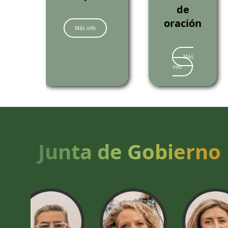
de
oración
Más info
Más
info
Junta de Gobierno