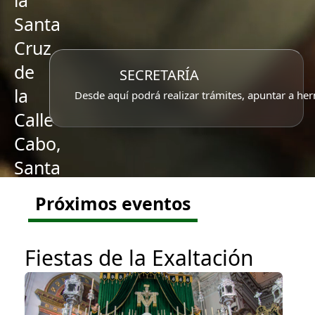
la
Santa
Cruz
de
SECRETARÍA
la
Desde aquí podrá realizar trámites, apuntar a her
Calle
Cabo,
Santa
Caridad
Próximos eventos
y
Ntra.
Fiestas de la Exaltación
Sra.
del
Rosario