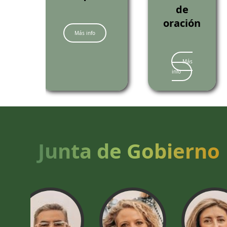
de
oración
Más info
Más
info
Junta de Gobierno