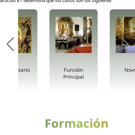
artículo 81 determina que los cultos son los siguiente:
anto Rosario
Función
Nov
Principal
Formación