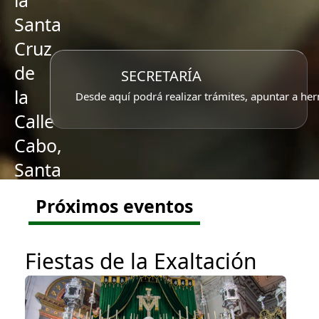
la
Santa
Cruz
de
SECRETARÍA
la
Desde aquí podrá realizar trámites, apuntar a her
Calle
Cabo,
Santa
Caridad
Próximos eventos
y
Ntra.
Fiestas de la Exaltación
Sra.
del
Rosario