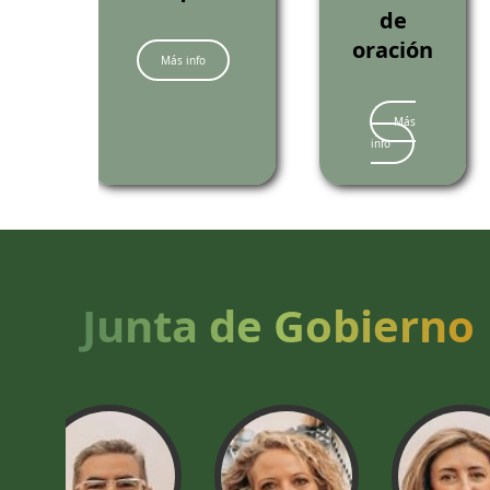
de
oración
Más info
Más
info
Junta de Gobierno