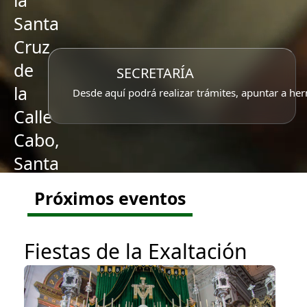
la
Santa
Cruz
de
SECRETARÍA
la
Desde aquí podrá realizar trámites, apuntar a her
Calle
Cabo,
Santa
Caridad
Próximos eventos
y
Ntra.
Fiestas de la Exaltación
Sra.
del
Rosario