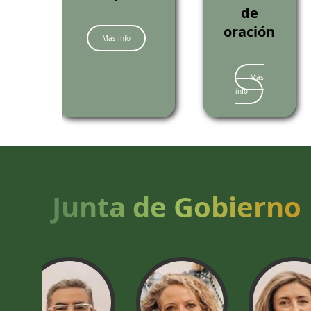
de
oración
Más info
Más
info
Junta de Gobierno