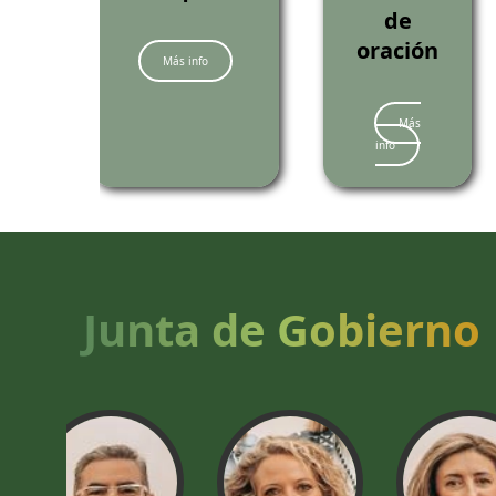
de
oración
Más info
Más
info
Junta de Gobierno