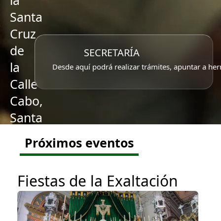
la
Santa
Cruz
de
SECRETARÍA
la
Desde aquí podrá realizar trámites, apuntar a her
Calle
Cabo,
Santa
Caridad
Próximos eventos
y
Ntra.
Fiestas de la Exaltación
Sra.
del
Rosario