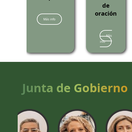
de
oración
Más info
Más
info
Junta de Gobierno