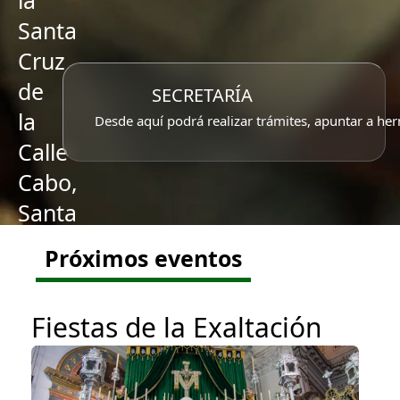
la
Santa
Cruz
de
SECRETARÍA
la
Desde aquí podrá realizar trámites, apuntar a her
Calle
Cabo,
Santa
Caridad
Próximos eventos
y
Ntra.
Fiestas de la Exaltación
Sra.
del
Rosario