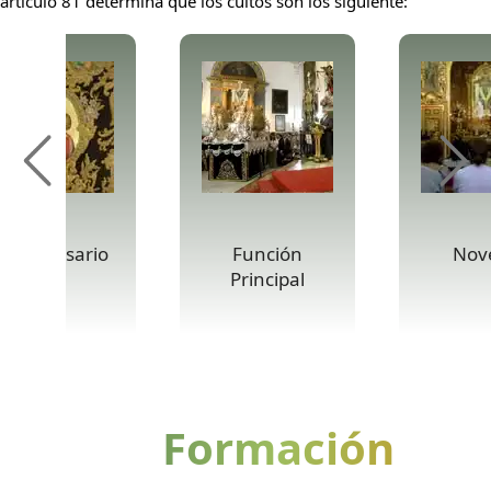
artículo 81 determina que los cultos son los siguiente:
anto Rosario
Función
Nov
Principal
Formación