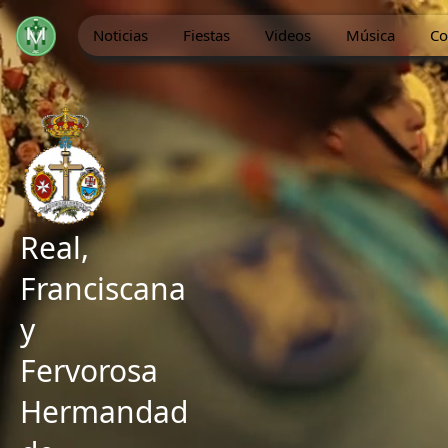
Noticias
Fiestas
Videos
Música
Co
Real,
Franciscana
y
Fervorosa
Hermandad