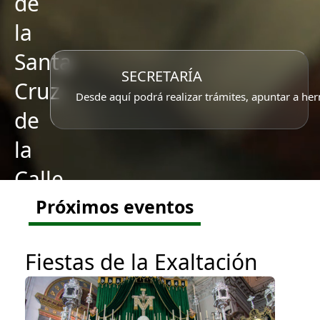
de
la
Santa
SECRETARÍA
Cruz
Desde aquí podrá realizar trámites, apuntar a her
de
la
Calle
Cabo,
Próximos eventos
Santa
Fiestas de la Exaltación
Caridad
y