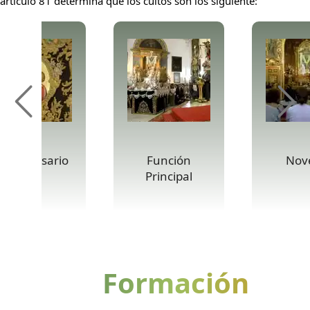
artículo 81 determina que los cultos son los siguiente:
anto Rosario
Función
Nov
Principal
Formación