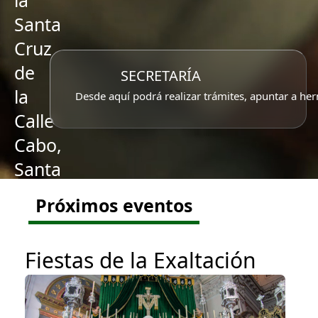
la
Santa
Cruz
de
SECRETARÍA
la
Desde aquí podrá realizar trámites, apuntar a her
Calle
Cabo,
Santa
Caridad
Próximos eventos
y
Ntra.
Fiestas de la Exaltación
Sra.
del
Rosario