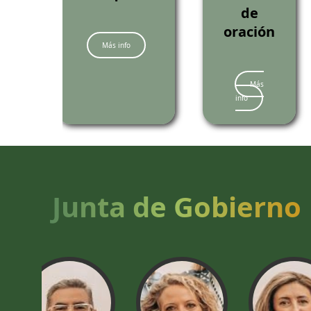
de
oración
Más info
Más
info
Junta de Gobierno